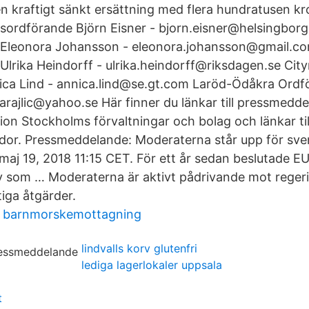
 kraftigt sänkt ersättning med flera hundratusen kr
sordförande Björn Eisner - bjorn.eisner@helsingborg
 Eleonora Johansson - eleonora.johansson@gmail.co
Ulrika Heindorff - ulrika.heindorff@riksdagen.se Ci
ica Lind - annica.lind@se.gt.com Laröd-Ödåkra Ordf
sarajlic@yahoo.se Här finner du länkar till pressmed
on Stockholms förvaltningar och bolag och länkar till
idor. Pressmeddelande: Moderaterna står upp för sve
 maj 19, 2018 11:15 CET. För ett år sedan beslutade E
v som … Moderaterna är aktivt pådrivande mot reger
iga åtgärder.
 barnmorskemottagning
lindvalls korv glutenfri
lediga lagerlokaler uppsala
t