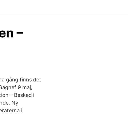
en –
ma gång finns det
 Gagnef 9 maj,
tion – Besked i
ande. Ny
raterna i