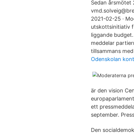
Sedan årsmötet 2
vmd.solveig@bre
2021-02-25 · Mod
utskottsinitiativ 
liggande budget.
meddelar partie
tillsammans med 
Odenskolan kont
är den vision C
europaparlamenta
ett pressmeddela
september. Pres
Den socialdemok