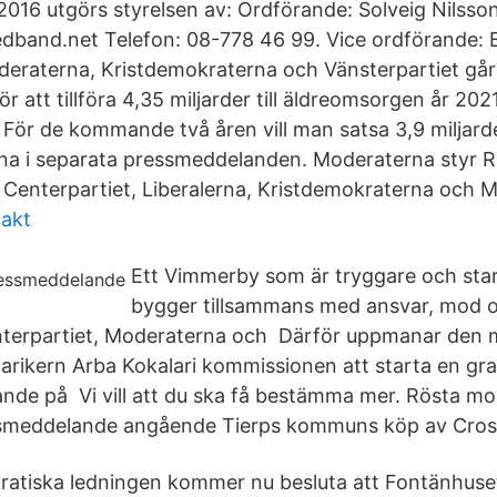
016 utgörs styrelsen av: Ordförande: Solveig Nilsso
dband.net Telefon: 08-778 46 99. Vice ordförande: 
eraterna, Kristdemokraterna och Vänsterpartiet går
för att tillföra 4,35 miljarder till äldreomsorgen år 20
 För de kommande två åren vill man satsa 3,9 miljarde
rna i separata pressmeddelanden. Moderaterna styr 
Centerpartiet, Liberalerna, Kristdemokraterna och Mi
akt
Ett Vimmerby som är tryggare och sta
bygger tillsammans med ansvar, mod oc
enterpartiet, Moderaterna och Därför uppmanar den
rikern Arba Kokalari kommissionen att starta en gra
nde på Vi vill att du ska få bestämma mer. Rösta mo
smeddelande angående Tierps kommuns köp av Cross
ratiska ledningen kommer nu besluta att Fontänhuse