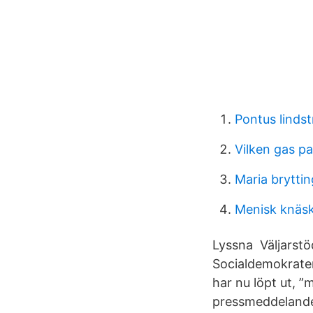
Pontus linds
Vilken gas p
Maria bryttin
Menisk knäs
Lyssna Väljarstö
Socialdemokrate
har nu löpt ut, ”
pressmeddelande.