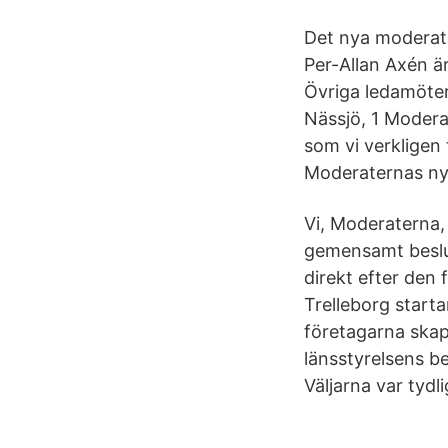
Det nya moderata
Per-Allan Axén ä
Övriga ledamöter
Nässjö, 1 Moderat
som vi verkligen
Moderaternas nya
Vi, Moderaterna,
gemensamt beslut
direkt efter den
Trelleborg starta
företagarna skap
länsstyrelsens b
Väljarna var tydli