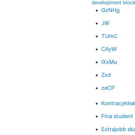
development block
GzNHg
JW
TUmC
CAyW
lXxMu
Zxd
zeCP
Kontracyklisk
Fina student 
Extrajobb sk