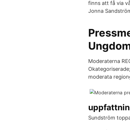
finns att få via 
Jonna Sandströ
Pressme
Ungdom
Moderaterna REG
Okategoriserade;
moderata regiong
uppfattnin
Sundström toppar