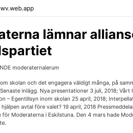
cxwv.web.app
terna lämnar allians
lspartiet
DE moderaternalerum
kt om skolan och det engagera väldigt många, på sam
Senaste inlägg. Nya presentationer 3 juli, 2018; Vårt
ion – Egentillsyn inom skolan 25 april, 2018; Interpella
 hjälpen avtal före valet? 19 april, 2018 Pressmeddel
e för Moderaterna i Eskilstuna. Den 4 mars hade Mode
te.