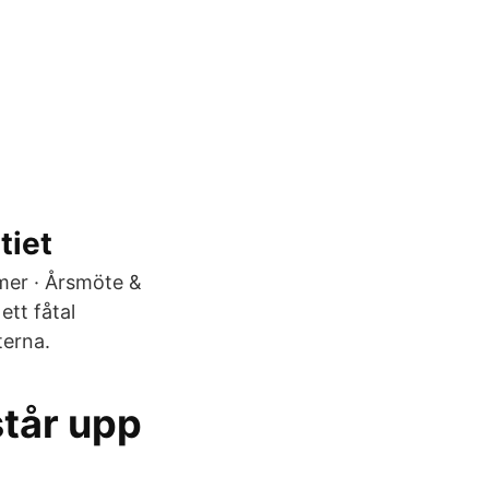
tiet
 mer · Årsmöte &
tt fåtal
terna.
tår upp