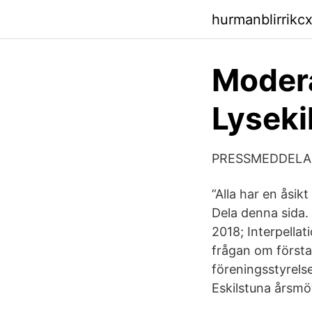
hurmanblirrik
Modera
Lyseki
PRESSMEDDELAN
”Alla har en åsi
Dela denna sida. 
2018; Interpellat
frågan om första
föreningsstyrels
Eskilstuna årsmö