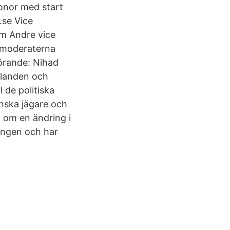
onor med start
.se Vice
m Andre vice
tymoderaterna
örande: Nihad
delanden och
 de politiska
nska jägare och
U om en ändring i
ingen och har