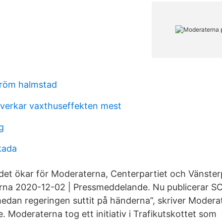
tröm halmstad
averkar vaxthuseffekten mest
g
kada
det ökar för Moderaterna, Centerpartiet och Vänsterp
rna 2020-12-02 | Pressmeddelande. Nu publicerar S
medan regeringen suttit på händerna”, skriver Moderat
 Moderaterna tog ett initiativ i Trafikutskottet som