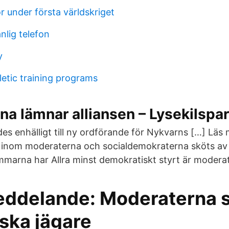
r under första världskriget
nlig telefon
y
letic training programs
a lämnar alliansen – Lysekilspar
des enhälligt till ny ordförande för Nykvarns […] Läs
 inom moderaterna och socialdemokraterna sköts av e
marna har Allra minst demokratiskt styrt är modera
ddelande: Moderaterna s
ska jägare