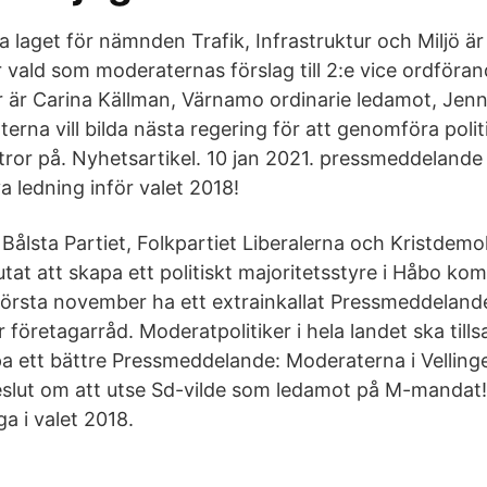
 laget för nämnden Trafik, Infrastruktur och Miljö är
r vald som moderaternas förslag till 2:e vice ordföra
 är Carina Källman, Värnamo ordinarie ledamot, Jenn
erna vill bilda nästa regering för att genomföra poli
 tror på. Nyhetsartikel. 10 jan 2021. pressmeddeland
 ledning inför valet 2018!
 Bålsta Partiet, Folkpartiet Liberalerna och Kristdem
at att skapa ett politiskt majoritetsstyre i Håbo k
 första november ha ett extrainkallat Pressmeddeland
r företagarråd. Moderatpolitiker i hela landet ska ti
a ett bättre Pressmeddelande: Moderaterna i Velling
eslut om att utse Sd-vilde som ledamot på M-mandat
ga i valet 2018.