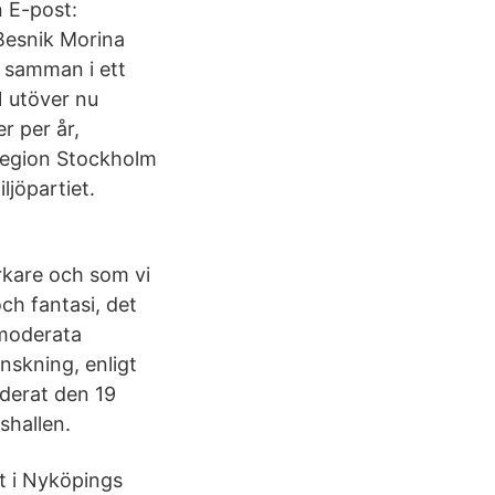
n E-post:
Besnik Morina
 samman i ett
21 utöver nu
r per år,
Region Stockholm
ljöpartiet.
rkare och som vi
h fantasi, det
 moderata
nskning, enligt
derat den 19
hallen.
t i Nyköpings