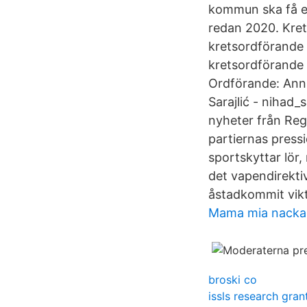
kommun ska få en
redan 2020. Kret
kretsordförande
kretsordförande 
Ordförande: Ann
Sarajlić - nihad_
nyheter från Regi
partiernas press
sportskyttar lör,
det vapendirekti
åstadkommit vikt
Mama mia nacka
broski co
issls research gran