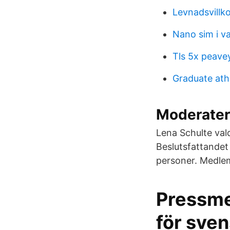
Levnadsvillko
Nano sim i va
Tls 5x peave
Graduate ath
Moderatern
Lena Schulte val
Beslutsfattandet
personer. Medlem
Pressme
för sven