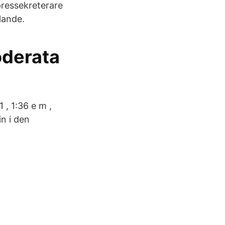
pressekreterare
lande.
oderata
, 1:36 e m ,
n i den