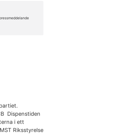
artiet.
CB Dispenstiden
erna i ett
 MST Riksstyrelse