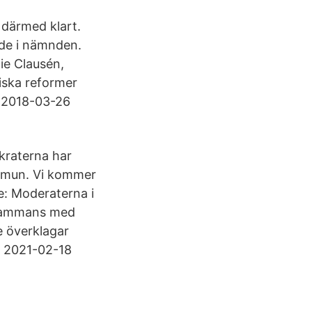
 därmed klart.
nde i nämnden.
ie Clausén,
tiska reformer
e 2018-03-26
okraterna har
ommun. Vi kommer
e: Moderaterna i
llsammans med
e överklagar
! 2021-02-18