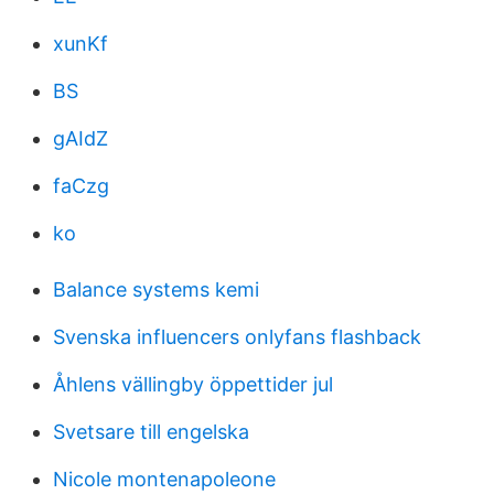
xunKf
BS
gAIdZ
faCzg
ko
Balance systems kemi
Svenska influencers onlyfans flashback
Åhlens vällingby öppettider jul
Svetsare till engelska
Nicole montenapoleone