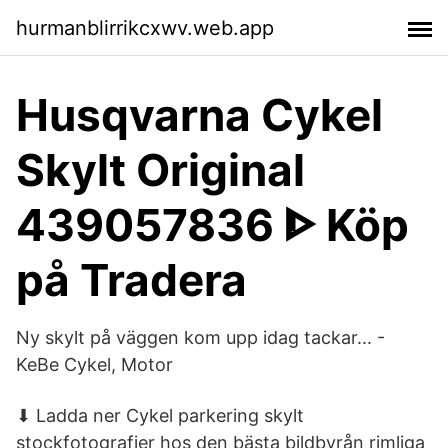
hurmanblirrikcxwv.web.app
Husqvarna Cykel
Skylt Original
439057836 ᐈ Köp
på Tradera
Ny skylt på väggen kom upp idag tackar... -
KeBe Cykel, Motor
⬇ Ladda ner Cykel parkering skylt
stockfotografier hos den bästa bildbyrån rimliga