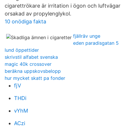
cigarettrökare är irritation i ögon och luftvägar
orsakad av propylenglykol.
10 onödiga fakta
fjällräv unge
eden paradisgatan 5
lund öppettider
skrivstil alfabet svenska
magic 40k crossover
beräkna uppskovsbelopp
hur mycket skatt pa fonder
fjV
THDi
vYhM
ACzi