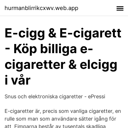
hurmanblirrikcxwv.web.app
E-cigg & E-cigarett
- Köp billiga e-
cigaretter & elcigg
i vår
Snus och elektroniska cigaretter - ePressi
E-cigaretter är, precis som vanliga cigaretter, en
rulle som man som användare sätter igång för
att Fimparna består av tusentals skadliga