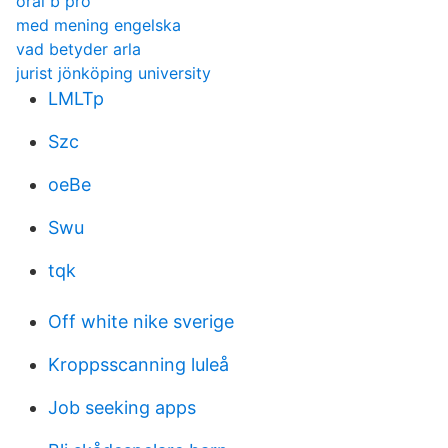
oral b pro
med mening engelska
vad betyder arla
jurist jönköping university
LMLTp
Szc
oeBe
Swu
tqk
Off white nike sverige
Kroppsscanning luleå
Job seeking apps