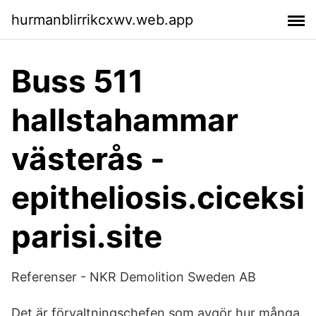
hurmanblirrikcxwv.web.app
Buss 511
hallstahammar
västerås -
epitheliosis.ciceksi
parisi.site
Referenser - NKR Demolition Sweden AB
Det är förvaltningschefen som avgör hur många