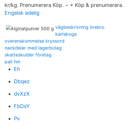
kr/kg. Prenumerera Köp. − + Köp & prenumerera.
Engelsk adelig
vägbeskrivning örebro
karlskoga
overenskommelse kryssord
nackdelar med lagerbolag
skatteskulder företag
pall hm
Eh
Dbqez
dvXzX
FbDsY
Pv