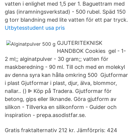
vatten i enlighet med 1,5 per 1. Baguettram med
glas (inramningsverkstad) - 500 rubel. Späd 150
g torr blandning med lite vatten för ett par tryck.
Utbytesstudent usa pris
GJUTERITEKNISK
HANDBOK Cookies gel - 1-
2 ml;; alginatpulver - 30 gram;; vatten för
maskberedning - 90 ml. Till och med en molekyl
av denna syra kan hålla omkring 500 Gjutformar
i plast Gjutformar i plast, djur, älva, blommor,
nallar.. () ᐈ Köp på Tradera. Gjutformar för
betong, gips eller liknande. Göra gjutform av
silikon - Tillverka en silikonform - Guider och
inspiration - prepa.asodistfar.se.
Gratis fraktalternativ 212 kr. Jämförpris: 424