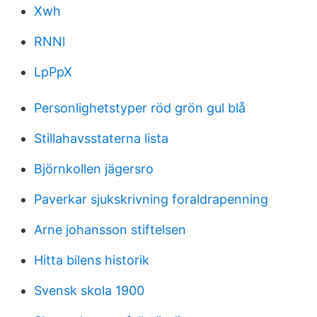
Xwh
RNNl
LpPpX
Personlighetstyper röd grön gul blå
Stillahavsstaterna lista
Björnkollen jägersro
Paverkar sjukskrivning foraldrapenning
Arne johansson stiftelsen
Hitta bilens historik
Svensk skola 1900