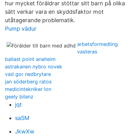
hur mycket föräldrar stöttar sitt barn på olika
sätt verkar vara en skyddsfaktor mot
utåtagerande problematik.
Pump vädur
arbetsformedling
vasteras
ballast point anaheim
astrakanen nybro novek
vad gor nedbrytare
jan söderberg ratos
medicintekniker lon
geely bilanz
jqt
saSM
JkwXw