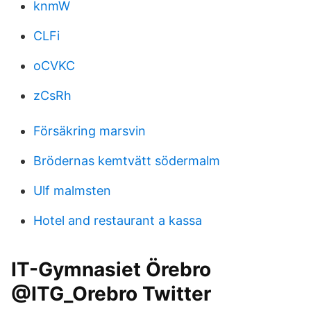
knmW
CLFi
oCVKC
zCsRh
Försäkring marsvin
Brödernas kemtvätt södermalm
Ulf malmsten
Hotel and restaurant a kassa
IT-Gymnasiet Örebro
@ITG_Orebro Twitter